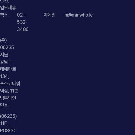
강연,
"@type": "FAQPage", "mainEntity": [{ "@type": "Question",
업무제휴
"name": "PG 영업대행사도 비정상거래가 발생하면
팩스
02-
이메일
hi@minwho.kr
매출취소나 손해배상 책임을 부담할 수 있나요?",
532-
"acceptedAnswer": { "@type": "Answer", "text": "반드시
3486
그렇지는 않습니다. PG 영업대행사의 계약상 역할, 실제 거래
(우)
운영 방식, 매출과 수익의 귀속 구조, 거래를 설계·운영한 주체
06235
등을 종합적으로 검토해야 책임 여부를 판단할 수 있습니다." }
서울
}] }
강남구
테헤란로
134,
포스코타워
역삼, 11층
법무법인
민후
(06235)
11F,
POSCO