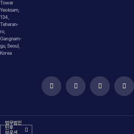
Tower
Yeoksam,
134,
Teheran-
ro,
Gangnam-
gu, Seoul,
Korea
법무법인
민후
브로셔