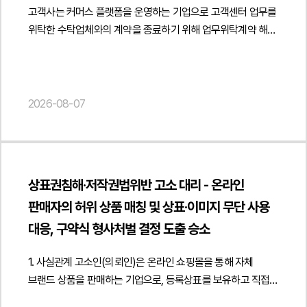
법무법인 민후는 이번 자문을 통해 고객사가 전자금융거래 및
"publisher": { "@type": "Organization", "name": "법무법인",
평가될 수 있지만 이용자의 선택에 따라 스토리가 달라지고
고객사는 커머스 플랫폼을 운영하는 기업으로 고객센터 업무를
성과를 무단으로 이용하여 경제적 이익을 침해하는 행위로
선불전자지급수단 이용약관을 금융감독원 심사기준과 관련
"logo": { "@type": "ImageObject", "url": "
미션, 포인트, 보상 등 게임적 요소가 결합되는 경우에는
위탁한 수탁업체와의 계약을 종료하기 위해 업무위탁계약 해지
평가될 가능성이 있는지 검토하고 부정경쟁방지법상
법령에 맞게 정비하고 전자금융서비스 운영 과정에서 발생할 수
https://minwho.kr/images/common/logo.png" } },
게임산업법상 게임물로 판단될 가능성이 있습니다." } }] }
통지서 작성 및 계약 종료 절차에 관한 법률자문을
성과도용에 해당할 수 있는 요건과 향후 민사상 침해금지청구
있는 법적·규제상 리스크를 사전에 점검할 수 있도록
"mainEntityOfPage": { "@type": "WebPage", "@id": "
요청하였습니다.법무법인 민후는 업무위탁계약과
및 손해배상 청구 가능성을 함께 분석하였습니다. 또한 침해
지원하였습니다. { "@context": " https://schema.org",
https://minwho.kr/kr/business/business_case_view.php?
서비스수준협약의 내용을 중심으로 계약상 해지 사유가
사실을 입증하기 위한 게시물 비교자료와 데이터 수집 내역 등
"@type": "Article", "headline": "선불전자지급수단 이용약관
idx=48135" } } { "@context": " https://schema.org",
충족되는지 여부를 면밀히 검토하였습니다. 특히 고객만족도 등
2026-08-07
증거 확보 방안도 함께 검토하여 향후 분쟁에 대비할 수 있는
및 전자금융거래 약관 검토 자문", "description":
"@type": "FAQPage", "mainEntity": [{ "@type": "Question",
핵심 성과지표가 계약상 기준에 지속적으로 미달하였는지 서면
실무적인 대응 방향을 제시하였습니다.또한 경쟁사를 상대로
"전자금융거래 및 선불전자지급수단 이용약관의 금융감독원
"name": "근로계약서를 받지 않고도 일용직 용역거래를 입증할
시정요구와 개선 기회 부여 등 계약에서 정한 절차가 적법하게
데이터베이스권 침해행위의 즉각적인 중단과 무단 게시물
심사의견 반영에 관한 법률자문을 진행하였습니다.",
수 있는 방법이 있나요?", "acceptedAnswer": { "@type":
이행되었는지 반복적인 계약 위반을 근거로 계약을 해지할 수
삭제를 요구하는 내용증명을 작성하고 기한 내 시정이
"datePublished": "2026-08-07", "author": { "@type":
"Answer", "text": "거래 구조에 맞는 사실확인 문서를 작성하고
있는지를 분석하였습니다. 또한 해지 사유가 객관적인
이루어지지 않을 경우 침해금지청구, 손해배상청구 등 민사상
"Person", "name": "김경환", "jobTitle": "Attorney at Law",
본인확인 기록과 업무 수행 자료를 함께 관리하면 거래의
상표권침해·저작권법위반 고소 대리 - 온라인
평가자료와 계약 조항에 근거하여 명확하게 드러날 수 있도록
조치와 형사절차까지 검토할 수 있는 단계별 대응 전략을
"url": " https://minwho.kr/kr/company/lawyer.php?idx=11" },
진정성 입증에 도움이 됩니다." } }] }
판매자의 허위 상품 매칭 및 상표·이미지 무단 사용
해지 통지서의 내용을 정비하였습니다.아울러 계약 종료 이후
마련하였습니다.법무법인 민후는 본 자문을 통해 고객사가
"publisher": { "@type": "Organization", "name": "법무법인",
발생하는 법률관계도 함께 검토하였습니다. 수탁업체의 시스템
대응, 구약식 형사처벌 결정 도출 승소
데이터베이스권과 부정경쟁행위에 관한 법적 권리를
"logo": { "@type": "ImageObject", "url": "
접근권한 회수, 고객 개인정보의 파기 및 확인 절차, 기밀정보
체계적으로 검토하고 무단 복제 및 게시 행위에 효과적으로
https://minwho.kr/images/common/logo.png" } },
반환·파기 의무, 업무 인수인계, 위탁수수료 정산 및
1. 사실관계 고소인(의뢰인)은 온라인 쇼핑몰을 통해 자체
대응할 수 있도록 지원하였습니다. { "@context": "
"mainEntityOfPage": { "@type": "WebPage", "@id": "
비밀유지의무의 존속 등 계약 종료 이후 반드시 이행하여야
브랜드 상품을 판매하는 기업으로, 등록상표를 보유하고 직접
https://schema.org", "@type": "Article", "headline": "구인·
https://minwho.kr/kr/business/business_case_view.php?
하는 사항을 계약 내용에 맞게 구체화하고 관련 확인서
제작한 상세페이지 이미지와 콘텐츠를 활용하여 제품을 판매해
구직 데이터 무단 이용에 따른 데이터베이스권 침해 및
idx=48134" } } { "@context": " https://schema.org",