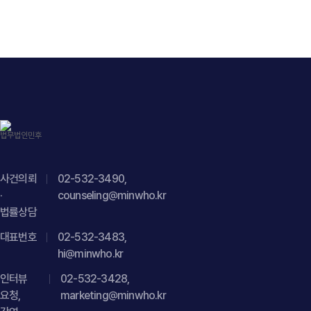
"publisher": { "@type": "Organization", "name": "법무법인",
거래자료를 바탕으로 명확히 정리하고 카드사의 매출취소
"logo": { "@type": "ImageObject", "url": "
요구와 내용증명에 효과적으로 대응할 수 있도록 법률자문을
https://minwho.kr/images/common/logo.png" } },
제공하였습니다. { "@context": " https://schema.org",
"mainEntityOfPage": { "@type": "WebPage", "@id": "
"@type": "Article", "headline": "PG 영업대행 사업자의 계약상
https://minwho.kr/kr/business/business_case_view.php?
지위와 거래 구조 분석을 통한 비정상거래 책임 범위 및 카드사
idx=48124" } } { "@context": " https://schema.org",
매출취소 요구 대응 자문", "description": "PG 영업대행사의
"@type": "FAQPage", "mainEntity": [{ "@type": "Question",
비정상거래 매출취소 요구에 대한 법적 책임 검토 및 내용증명
"name": "직장 내 괴롭힘 신고인에게 권고사직을 제안하면
대응에 관한 법률자문을 진행하였습니다.", "datePublished":
바로 불이익조치로 인정되나요?", "acceptedAnswer": {
"2026-07-29", "author": { "@type": "Person", "name":
"@type": "Answer", "text": "반드시 그런 것은 아닙니다. 다만
"김경환", "jobTitle": "Attorney at Law", "url": "
사건의뢰
02-532-3490,
신고 직후 권고사직을 진행하는 경우 불이익조치로 의심받을 수
https://minwho.kr/kr/company/lawyer.php?idx=11" },
·
counseling@minwho.kr
있으므로 신고와 무관한 객관적이고 독립적인 사유가 있음을
"publisher": { "@type": "Organization", "name": "법무법인",
법률상담
입증할 수 있어야 합니다." } }] }
"logo": { "@type": "ImageObject", "url": "
대표번호
02-532-3483,
https://minwho.kr/images/common/logo.png" } },
hi@minwho.kr
"mainEntityOfPage": { "@type": "WebPage", "@id": "
https://minwho.kr/kr/business/business_case_view.php?
인터뷰
02-532-3428,
요청,
idx=48123" } } { "@context": " https://schema.org",
marketing@minwho.kr