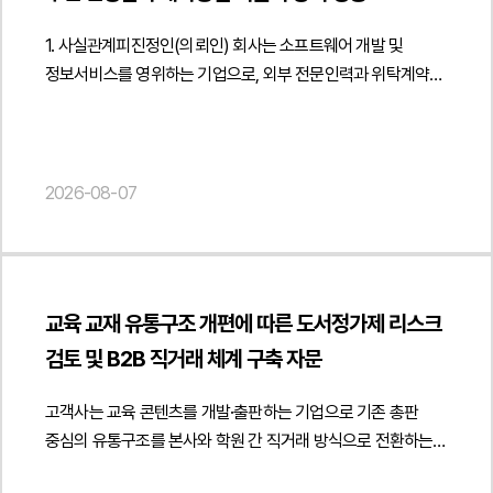
1. 사실관계피진정인(의뢰인) 회사는 소프트웨어 개발 및
정보서비스를 영위하는 기업으로, 외부 전문인력과 위탁계약을
체결하여 개발 컨설팅 용역을 제공받아 왔습니다. 이후 해당
용역 제공자는 자신이 실질적으로는 피진정인 회사의
근로자였다고 주장하면서, 미지급 임금과 퇴직금, 연차수당
등을 지급받지 못했다는 이유로 고용노동청에 임금체불 진정을
2026-08-07
제기하였습니다.진정인은 일정 기간 동안 피진정인 회사의
업무를 수행하였으나, 피진정인 회사는 진정인이 독립적인
사업자로서 위탁계약에 따라 용역을 제공한 것일 뿐 근로계약에
따라 근로를 제공한 사실은 없다고 주장하였습니다. 이에
교육 교재 유통구조 개편에 따른 도서정가제 리스크
법무법인 민후는 계약 체결 경위와 업무 수행 방식, 보수 지급
검토 및 B2B 직거래 체계 구축 자문
구조 및 실제 근무 형태 등을 종합적으로 분석하여 진정인의
근로자성이 인정되지 않는다는 점을 중심으로 적극적인 진정
고객사는 교육 콘텐츠를 개발·출판하는 기업으로 기존 총판
대응에 착수하였습니다.2. 이 사건의 주요 쟁점이 사건의 핵심
중심의 유통구조를 본사와 학원 간 직거래 방식으로 전환하는
쟁점은 진정인이 근로기준법상 보호 대상인 근로자인지, 아니면
과정에서 해당 거래가 도서정가제에 적합한지에 관한
독립적인 프리랜서 또는 용역계약상 사업자인지 여부였습니다.