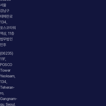
등을 종합적으로 검토해야 책임 여부를 판단할 수 있습니다." }
서울
}] }
강남구
테헤란로
134,
포스코타워
역삼, 11층
법무법인
민후
(06235)
11F,
POSCO
Tower
Yeoksam,
134,
Teheran-
ro,
Gangnam-
gu, Seoul,