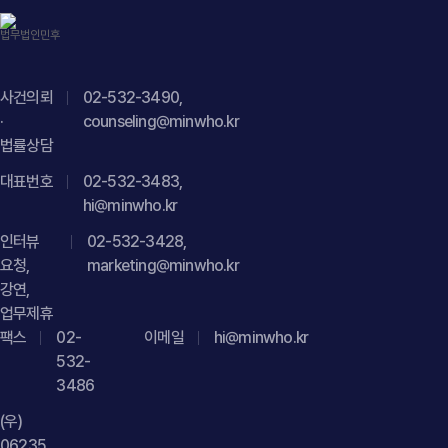
"@type": "FAQPage", "mainEntity": [{ "@type": "Question",
비정상거래 매출취소 요구에 대한 법적 책임 검토 및 내용증명
"name": "직장 내 괴롭힘 신고인에게 권고사직을 제안하면
대응에 관한 법률자문을 진행하였습니다.", "datePublished":
바로 불이익조치로 인정되나요?", "acceptedAnswer": {
"2026-07-29", "author": { "@type": "Person", "name":
"@type": "Answer", "text": "반드시 그런 것은 아닙니다. 다만
"김경환", "jobTitle": "Attorney at Law", "url": "
사건의뢰
02-532-3490,
신고 직후 권고사직을 진행하는 경우 불이익조치로 의심받을 수
·
https://minwho.kr/kr/company/lawyer.php?idx=11" },
counseling@minwho.kr
법률상담
있으므로 신고와 무관한 객관적이고 독립적인 사유가 있음을
"publisher": { "@type": "Organization", "name": "법무법인",
입증할 수 있어야 합니다." } }] }
"logo": { "@type": "ImageObject", "url": "
대표번호
02-532-3483,
https://minwho.kr/images/common/logo.png" } },
hi@minwho.kr
"mainEntityOfPage": { "@type": "WebPage", "@id": "
인터뷰
02-532-3428,
https://minwho.kr/kr/business/business_case_view.php?
요청,
marketing@minwho.kr
idx=48123" } } { "@context": " https://schema.org",
강연,
"@type": "FAQPage", "mainEntity": [{ "@type": "Question",
업무제휴
"name": "PG 영업대행사도 비정상거래가 발생하면
팩스
02-
이메일
hi@minwho.kr
매출취소나 손해배상 책임을 부담할 수 있나요?",
532-
"acceptedAnswer": { "@type": "Answer", "text": "반드시
3486
그렇지는 않습니다. PG 영업대행사의 계약상 역할, 실제 거래
(우)
운영 방식, 매출과 수익의 귀속 구조, 거래를 설계·운영한 주체
06235