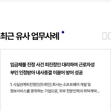
최근 유사 업무사례
임금체불 진정 사건 피진정인 대리하여 근로자성
부인 인정받아 내사종결 이끌어 방어 성공
1. 사실관계피진정인(의뢰인) 회사는 소프트웨어 개발 및
정보서비스를 영위하는 기업으로, 외부 전문인력과 위탁계약을
체결하여 개발 컨설팅 용역을 제공받아 왔습니다. 이후 해당
용역 제공자는 자신이 실질적으로는 피진정인 회사의
근로자였다고 주장하면서, 미지급 임금과 퇴직금, 연차수당