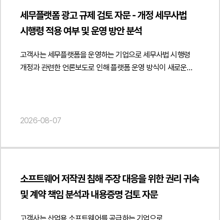
도서정가제의 적용 범위와 책임 구조가 어떻게 달라질 수
적법한지 여부 역시 중요한 쟁점이었습니다. 실제 지급된
세무플랫폼 광고 규제 검토 자문 - 개정 세무사법
있는지를 분석하였습니다. 또한 학원이 사업자 거래처로
금원의 성격과 4대 보험 신고 내역 등을 기준으로 임금 산정의
시행령 적용 여부 및 운영 방안 분석
인정되기 위해 필요한 사업성, 재판매 목적, 사업자등록 및
적정성을 판단할 필요가 있었습니다.3. 법무법인 민후의 법적
세금계산서 발행 등 거래의 실질을 입증할 수 있는 요소를 함께
주장과 조력진정인은 근로자가 아닌 독립적인 프리랜서 용역
고객사는 세무플랫폼을 운영하는 기업으로 세무사법 시행령
검토하여 직거래 정책이 적법하게 운영될 수 있는 기준을
제공자라는 점업무 수행 과정에서 사용자의 구체적인 지휘·
개정과 관련한 언론보도로 인해 플랫폼 운영 방식이 새로운
제시하였습니다.아울러 학생 대상 판매 과정에서 도서정가제
감독이 존재하지 않았다는 점근무시간과 근무장소에 구속되지
광고 규제에 위반될 가능성이 있는지에 관한 자문을
준수 의무와 책임이 누구에게 귀속되는지, 공급사와 판매자인
않은 독립적인 업무 형태였다는 점용역대금 지급 구조로 근로의
요청하였습니다.법무법인 민후는 개정 세무사법과 세무사법
학원의 법적 지위를 구분하여 분석하였습니다. 또한 채택
대가인 임금과 성격이 다르다는 점다른 회사에서도 동시에
시행령의 광고 규정을 중심으로 플랫폼의 운영 구조를 면밀히
검토용 견본의 무상 제공과 비매품 운영 방식, 일정 수량 구매 시
업무를 수행하는 등 사용자에 대한 전속성이 없었다는 점설령
분석하였습니다. 특히 시행령상 세무사가 자신의 사무소명과
2026-08-07
추가 도서를 제공하는 증정 정책이 도서정가제상 경제적 이익
근로자성이 일부 인정되더라도 진정인의 임금 산정 및 청구
성명을 표시하여 광고하도록 한 규정의 취지와 적용 범위를
제공에 해당할 가능성도 함께 검토하였습니다. 이와 함께
금액은 과다하다는 점법무법인 민후는 먼저 계약서,
검토하고 언론에서 언급한 '간접광고 금지'가 실제 법령에
공급계약에 학원의 도서정가제 준수 의무, 온라인 재판매 제한,
세금계산서, 법인등기부등본, 사실확인서 등 다양한 객관적
명시된 개념인지 여부를 법령 문언과 입법 취지를 기준으로
위반 시 책임 귀속 및 계약 해지 조항 등을 명확히 규정하여 향후
자료를 확보하여 진정인이 피진정인 회사와 근로계약을 체결한
분석하였습니다. 또한 플랫폼을 이용한 광고 자체가 금지되는
분쟁과 규제 리스크를 예방할 수 있는 계약 체계를
것이 아니라 별도 법인을 통해 위탁계약에 따른 개발 컨설팅
소프트웨어 저작권 침해 주장 대응을 위한 권리 귀속
것이 아니라 소비자를 오인시키거나 세무사 명의 및 소속관계를
제안하였습니다.또한 사업자 간 거래임을 객관적으로 입증하기
용역을 제공한 독립 사업자라는 점을 구체적으로 입증하였으며,
및 계약 책임 분석과 내용증명 검토 자문
허위로 표시하는 광고를 제한하기 위한 규정이라는 점을
위한 계약서 작성 방식과 거래 증빙자료 관리, 공급 이후의 운영
용역대금이 세금계산서를 통해 지급된 점과 근로소득세가
중심으로 법적 해석을 제시하였습니다.아울러 고객사가
정책까지 함께 검토하였습니다. 이를 통해 유통구조를
원천징수되지 않았던 점 등을 종합하여 보수의 성격이 임금이
고객사는 산업용 소프트웨어를 공급하는 기업으로