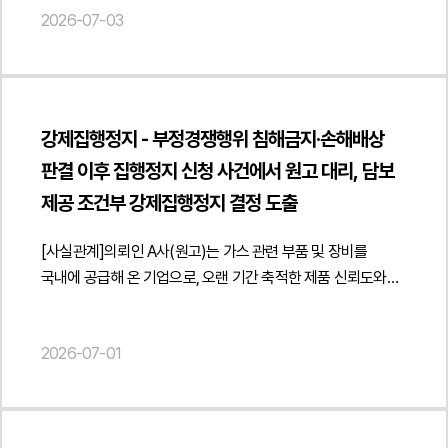
"publisher": { "@type": "Organization", "name": "법무법인",
2026-07-03
영업상 정보를 이용하여 유사한 제품을 제조·판매하고 있다고
"logo": { "@type": "ImageObject", "url": "
주장하였습니다.채권자 회사는 의뢰인이 자사 제조 레시피를
https://minwho.kr/images/common/logo.png" } },
사용하고 있으며, 매장 인테리어와 판매 방식, 고객 동선, 제품
"mainEntityOfPage": { "@type": "WebPage", "@id": "
진열 방식 등 영업 전반의 운영 요소를 모방하여 영업을 하고
https://minwho.kr/kr/business/business_case_view.php?
있다고 주장하였습니다. 또한 이러한 행위가 영업비밀 침해 및
idx=48019" } } { "@context": " https://schema.org",
강제집행정지 - 부정경쟁행위 침해금지·손해배상
부정경쟁행위에 해당한다며 영업금지, 제품 제조·판매 금지,
"@type": "FAQPage", "mainEntity": [{ "@type": "Question",
판결 이후 집행정지 신청 사건에서 원고 대리, 담보
관련 설비 인도 등을 구하는 영업비밀침해금지가처분을
"name": "경쟁 업체가 우리 플랫폼의 구인·구직 정보를 그대로
제공 조건부 강제집행정지 결정 도출
신청하였습니다.이에 의뢰인은 문제된 레시피가 법적으로
복제해 게시하면 데이터베이스권 침해에 해당할 수 있을까요?"
보호되는 영업비밀에 해당하지 않고, 채권자가 주장하는
"acceptedAnswer": { "@type": "Answer", "text": "구인·구직
[사실관계]의뢰인 A사(원고)는 가스 관련 부품 및 장비를
영업요소들 역시 업계에서 일반적으로 사용되는 방식에
정보 데이터베이스의 무단 복제·반복 이용은 데이터베이스권
국내에 공급해 온 기업으로, 오랜 기간 축적한 제품 신뢰도와
불과하다는 점을 근거로 법무법인 민후에 법적 대응을
침해 또는 부정경쟁행위가 될 수 있습니다." } }] }
시장 내 인지도를 바탕으로 관련 산업 분야에서 사업을 영위해
의뢰하였습니다.2. 이 사건의 주요 쟁점이 사건에서는 채권자가
왔습니다. 상대방은 과거 A사와 거래관계를 유지하던 업체 및
주장하는 제조 레시피가 부정경쟁방지법상 보호되는
2026-07-01
관계자로, 이후 A사가 공급하던 제품과 유사한 형태의 제품을
영업비밀에 해당하는지가 가장 중요한 쟁점이 되었습니다. 특히
제조·판매하였고, 이에 A사는 침해금지 및 손해배상을 구하는
해당 정보가 비공지성, 경제적 유용성뿐만 아니라 비밀관리성
소송을 제기하였습니다.제1심 법원은 상대방의 제품 생산·판매
요건까지 충족하는지 여부가 핵심적으로 다투어졌습니다.또한
행위가 부정경쟁행위에 해당한다고 판단하여 침해금지 및
의뢰인이 실제로 채권자의 레시피를 사용하여 제품을 제조·