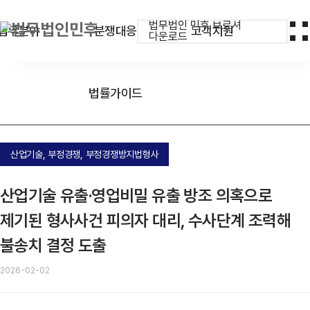
법무법인 민후 브로셔
업무분야
분쟁대응
고객지원
다운로드
법률가이드
산업기술, 부정경쟁, 부정경쟁방지법형사
산업기술 유출·영업비밀 유출 방조 의혹으로
제기된 형사사건 피의자 대리, 수사단계 조력해
불송치 결정 도출
2026-02-02