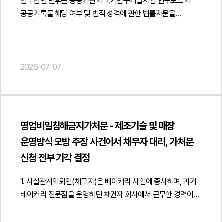
법무법인 민후는 공공기관의 국가연구개발사업 연구노트의
중단할 수 있도록 법률적 근거와 요구사항을 체계적으로
사업 참여 과정에서의 계약상 지위, 산출물 보호 및 단계별
"@type": "FAQPage", "mainEntity": [{ "@type": "Question",
공공기록물 해당 여부 및 법적 성격에 관한 법률자문을
정리하고 분쟁 발생 시 증거로 활용할 수 있는 내용증명을
대응방안에 관한 법률자문을 진행하였습니다.",
"name": "해외 판매대리점 계약을 체결할 때 어떤 사항을
제공하였습니다.
작성하였습니다.또한 데이터베이스 무단 복제가 계속될 경우
"datePublished": "2026-07-08", "author": { "@type":
중점적으로 검토해야 하나요?" "acceptedAnswer": {
검토할 수 있는 침해금지청구, 손해배상청구 등 민사적 대응과
"Person", "name": "양진영", "jobTitle": "Attorney at Law",
"@type": "Answer", "text": "해외 판매대리점 계약에서는
함께 지식재산권 침해에 따른 법적 책임 및 분쟁 대응 절차를
"url": " https://minwho.kr/kr/company/lawyer.php?idx=12" },
영업권 보호, 고객 관리 권한, 계약 종료 이후의 권리관계,
2026-07-07
종합적으로 검토하였습니다.법무법인 민후는 본 자문을 통해
"publisher": { "@type": "Organization", "name": "법무법인",
경업금지 조항, 지식재산권, 손해배상 책임, 준거법 및 분쟁 해결
고객사가 데이터베이스에 대한 권리를 효과적으로 보호하고,
"logo": { "@type": "ImageObject", "url": "
절차 등을 종합적으로 검토하는 것이 중요합니다." } }] }
경쟁 플랫폼의 무단 복제 행위에 체계적으로 대응할 수 있는
https://minwho.kr/images/common/logo.png" } },
법적 기반을 마련하였습니다. { "@context": "
"mainEntityOfPage": { "@type": "WebPage", "@id": "
https://schema.org", "@type": "Article", "headline":
https://minwho.kr/kr/business/business_case_view.php?
영업비밀침해금지가처분 - 제조기술 및 매장
"데이터베이스권 침해 및 부정경쟁행위 대응에 대한 내용증명
idx=48029" } } { "@context": " https://schema.org",
운영방식 모방 주장 사건에서 채무자 대리, 가처분
작성 자문 (구인·구직 정보 관련)", "description": "구인·구직
"@type": "FAQPage", "mainEntity": [{ "@type": "Question",
신청 전부 기각 결정
플랫폼 데이터베이스 무단 복제의 침해 및 부정경쟁행위 해당
"name": "서면 계약 없이 사업 제안이나 기술검증에 참여한
여부에 대한 법률자문을 진행하였습니다.", "datePublished":
경우에도 권리를 보호받을 수 있나요?" "acceptedAnswer": {
1. 사실관계의뢰인(채무자)은 베이커리 사업에 종사하며, 과거
"2026-07-07", "author": { "@type": "Person", "name":
"@type": "Answer", "text": "사업 제안이나 기술검증 과정에서
베이커리 전문점을 운영하던 채권자 회사에서 근무한 경력이
"양진영", "jobTitle": "Attorney at Law", "url": "
제공한 산출물은 계약교섭상 신뢰보호, 권리 보호, 목적 외 사용
있습니다. 이후 의뢰인은 독립하여 별도 매장을 개설·운영하게
https://minwho.kr/kr/company/lawyer.php?idx=12" },
제한 등 법적 보호가 가능할 수 있습니다." } }] }
되었는데, 채권자 회사는 의뢰인이 퇴사 과정에서 취득한