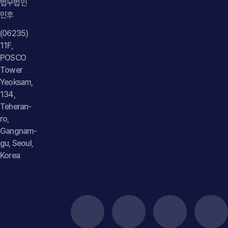
법무법인
민후
(06235)
11F,
POSCO
Tower
Yeoksam,
134,
Teheran-
ro,
Gangnam-
gu, Seoul,
Korea