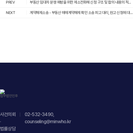
PREV
부동산 임대차 분쟁 예방을 위한 제소전화해 신청 구조 및 합의 내용의 적법성에 관한 법률자문 제공
강제집행정지를 신청하면 기존 승소 판결의 효력이 바로
"개인정보·저작권·데이터 활용 자문 - AI 기반 글로벌 바이어
성과로 인정되기 어렵고, 소비자 혼동 가능성까지 충분히
"name": "등록된 디자인권이 있더라도 무효가 될 수 있나요?"
사라지나요?", "acceptedAnswer": { "@type": "Answer",
데이터 가공 서비스 및 데이터바이처 관련", "description": "AI
NEXT
소명되어야 영업금지가처분이 인정될 수 있습니다." } }] }
계약해제소송 - 부동산 매매계약해제 확인 소송 피고 대리, 원고 신청에 대한 부적법 각하결정 도출 승소
"acceptedAnswer": { "@type": "Answer", "text":
"text": "강제집행정지가 신청되더라도 법원이 이를 당연히
기반 글로벌 바이어 데이터 가공 서비스의 수집·이용·유통 전
"디자인권은 등록되었다고 하더라도 출원 이전에 동일하거나
받아들이는 것은 아니며, 담보 제공 등 일정한 조건을 부과하여
과정에 대한 법률자문을 진행하였습니다.", "datePublished":
유사한 디자인이 이미 공개되어 있었거나 등록요건을 충족하지
집행정지를 결정할 수 있습니다. 이 경우에도 본안 항소심은
"2026-06-30", "author": { "@type": "Person", "name":
못한 경우 무효심판을 통해 무효로 판단될 수 있습니다." } } }] }
계속 진행되며, 원심 판결의 정당성과 손해배상 범위에 대한
"김경환, 현수진", "jobTitle": "Attorney at Law", "url": "
판단은 항소심에서 다시 다투어지게 됩니다." } }] }
https://minwho.kr/kr/company/lawyer.php?idx=11" },
"publisher": { "@type": "Organization", "name": "법무법인",
"logo": { "@type": "ImageObject", "url": "
https://minwho.kr/images/common/logo.png" } },
"mainEntityOfPage": { "@type": "WebPage", "@id": "
https://minwho.kr/kr/business/business_case_view.php?
idx=48003" } } { "@context": " https://schema.org",
"@type": "FAQPage", "mainEntity": [{ "@type": "Question",
"name": "공개된 기업 정보를 수집·가공하여 바이어
사건의뢰
02-532-3490,
데이터베이스를 구축하면 법적 문제가 발생할 수 있나요?"
·
counseling@minwho.kr
"acceptedAnswer": { "@type": "Answer", "text": "공개
법률상담