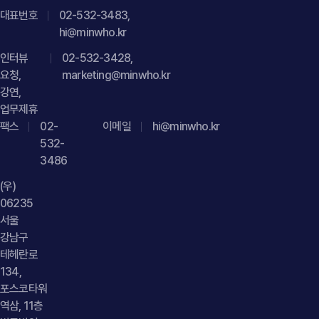
정보라고 하더라도 수집 방법, 이용 조건, 개인정보 포함 여부 및
대표번호
02-532-3483,
데이터 활용 방식에 따라 법적 검토가 필요할 수 있습니다." } } }]
hi@minwho.kr
}
인터뷰
02-532-3428,
요청,
marketing@minwho.kr
강연,
업무제휴
팩스
02-
이메일
hi@minwho.kr
532-
3486
(우)
06235
서울
강남구
테헤란로
134,
포스코타워
역삼, 11층