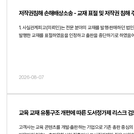
확보하여 진정인이 피진정인 회사와 근로계약을 체결한 것이 아니라
저작권침해 손해배상소송 - 교재 표절 및 저작권 침해 주
지급된 점과 근로소득세가 원천징수되지 않았던 점 등을 종합하여
정해진 출퇴근 시간이나 근무장소에 구속되지 않았고, 주기적인 회
1. 사실관계피고(의뢰인)는 전문 분야의 교재를 발행·판매하던 
자료와 사실확인서를 통해 소명하였습니다. 또한 개발 장비를 직접
발행한 교재를 표절하였음을 인정하고 출판을 중단하기로 하였음에도
정리하여 근로기준법상 사용종속관계가 존재하지 않는다는 점을 적
표절검사 프로그램 결과와 과거 운영위원회 논의 등을 근거로 저작권
역시 함께 검토하였습니다.4. 사건의 결과 및 의의고용노동청은 
운영위원회 의결이 원고 주장과 같은 법적 효력을 갖지 않는다는 점
타 사업장에서 근무한 사실 등이 확인되어 근로기준법상 근로자로 
내용이 저작권법상 보호되는 창작적 표현의 복제에 해당하는지 여부
계약관계에서 형식적인 계약 명칭이 아니라 실제 업무 수행 형태와 사용종속관계를 종합적으로
인정할 수 있는지가 중요한 판단 대상이 되었습니다. 특히 원고가
"@type": "Article", "headline": "임금체불 진정 사건
운영위원회의 의결이 장래 교재 발행을 영구적으로 제한하는 법적 
고용노동청 내사종결 결정을 이끌어낸 성공 사례", "datePublished": "2026-08-0
2026-08-07
의결의 법적 성격과 효력이 집중적으로 다투어졌습니다.3. 법무법
https://minwho.kr/kr/company/lawyer.php?idx=11" }, "publishe
표현은 저작권 보호 대상인 창작적 표현과 구별되어야 한다는 점
} }, "mainEntityOfPage": { "@type": "WebPage", "@id": " https://minwho.kr/kr/bu
민후는 먼저 과거 운영위원회 회의록과 관련 자료를 면밀히 분석하
"FAQPage", "mainEntity": [{ "@type": "Question", 
있는 합의를 체결한 것으로 볼 수 없다는 점을 법리적으로 정리하
반드시 근로기준법상 근로자로 인정되는 것은 아닙니다. 계약 명칭보
교육 교재 유통구조 개편에 따른 도서정가제 리스크 검토
주장하였습니다.저작권 침해 여부와 관련해서는 전문 학술서적의 특
인정되어야 임금체불 진정이 받아들여질 수 있습니다." } }] }
과정에서 일정 부분 유사한 표현이 나타나는 것이 불가피하며, 이
고객사는 교육 콘텐츠를 개발·출판하는 기업으로 기존 총판 중심의
유사도를 분석한 자료에 불과할 뿐, 저작권법상 보호되는 창작적 