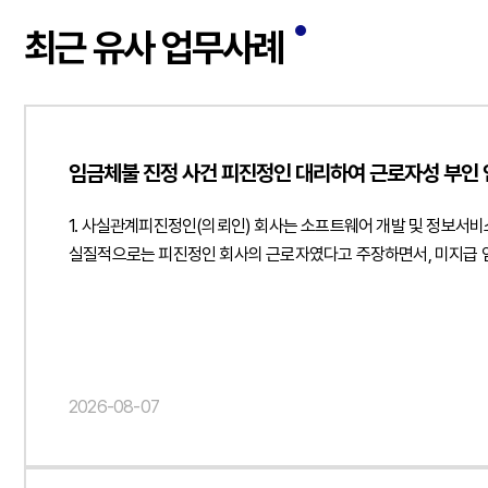
최근 유사 업무사례
임금체불 진정 사건 피진정인 대리하여 근로자성 부인 
1. 사실관계피진정인(의뢰인) 회사는 소프트웨어 개발 및 정보서비
실질적으로는 피진정인 회사의 근로자였다고 주장하면서, 미지급 
회사의 업무를 수행하였으나, 피진정인 회사는 진정인이 독립적인 
체결 경위와 업무 수행 방식, 보수 지급 구조 및 실제 근무 형태
사건의 핵심 쟁점은 진정인이 근로기준법상 보호 대상인 근로자인지
감독하였는지, 근무시간과 장소를 지정하였는지, 지급된 금원이 임
설령 일부 근로자성이 인정된다고 하더라도, 진정인이 주장하는 임금
2026-08-07
산정의 적정성을 판단할 필요가 있었습니다.3. 법무법인 민후의 
않았다는 점근무시간과 근무장소에 구속되지 않은 독립적인 업무 
전속성이 없었다는 점설령 근로자성이 일부 인정되더라도 진정인의 