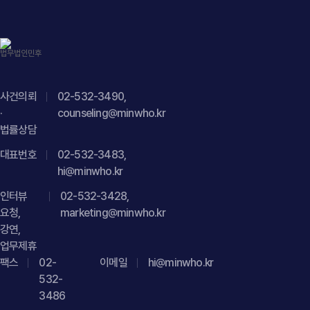
피고의 위법성을 뒷받침한다는 점피고 회사 역시 사용자책임을
부담하여 공동으로 손해를 배상하여야 한다는 점법무법인
민후는 먼저 피고가 게시한 블로그 게시글의 작성 경위와 표현
방식, 보도자료를 편집하여 원고만을 특정한 형태로 부각한
내용 등을 면밀히 분석하였습니다. 이를 토대로 일반 소비자나
거래처가 원고 회사를 개인정보를 유출한 업체로 오인할
사건의뢰
02-532-3490,
·
가능성이 충분하며, 이는 단순한 의견 표명이 아니라 객관적
counseling@minwho.kr
법률상담
사실과 다른 허위사실의 적시에 해당한다는 점을 집중적으로
주장하였습니다. 또한 이미 동일한 사실관계에 대해 형사
대표번호
02-532-3483,
절차에서 명예훼손이 인정되어 약식명령이 내려졌고, 민사
hi@minwho.kr
가처분에서도 게시행위의 위법성이 인정되었다는 점을 근거로
인터뷰
02-532-3428,
피고의 책임을 입증하였습니다.아울러 본 법인은 원고 회사의
요청,
marketing@minwho.kr
사업 특성상 개인정보 보호에 대한 신뢰가 핵심 경쟁력이라는
강연,
점을 강조하였습니다. 허위 게시글이 거래처와 이용자들의
업무제휴
신뢰를 저하시켜 영업활동과 기업 이미지에 상당한 악영향을
팩스
02-
이메일
hi@minwho.kr
미칠 수 있다는 점을 구체적으로 설명하고, 실제 문의와 항의가
532-
발생하는 등 사업 수행에도 부정적인 영향이 있었음을
3486