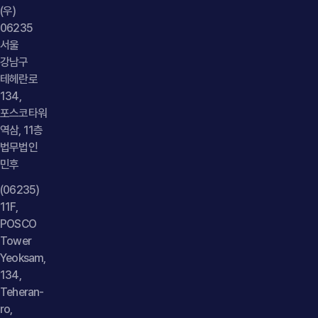
입증하였습니다. 또한 게시글 작성자가 피고 회사의 업무 수행
(우)
과정에서 공식 블로그를 이용하여 게시행위를 하였다는 점을
06235
근거로 피고 회사의 사용자책임 역시 적극적으로 주장하며
서울
원고의 손해배상청구가 정당하다는 점을 설득력 있게
강남구
소명하였습니다.4. 사건의 결과 및 의의법원은 사건의 제반
테헤란로
사정을 종합적으로 고려하여 화해권고결정을 하였고, 피고는
134,
원고에게 손해배상금을 지급하도록 결정되었습니다. 이에 따라
포스코타워
역삼, 11층
원고는 허위사실 유포로 인한 손해에 대해 법적 구제를 받을 수
법무법인
있게 되었습니다.이번 사건은 경쟁업체가 허위사실을 이용하여
민후
기업의 신용과 명예를 훼손한 경우 민사상 손해배상책임이
인정될 수 있음을 확인하고, 기업의 영업상 신용을 효과적으로
(06235)
보호한 의미 있는 사례입니다. { "@context": "
11F,
https://schema.org", "@type": "Article", "headline":
POSCO
Tower
"명예훼손 손해배상청구 - 경쟁업체의 허위사실 유출 게시 사건
Yeoksam,
원고 대리, 손해배상금 지급 화해권고결정 도출", "description":
134,
"경쟁업체의 허위사실 게시로 기업의 명예와 신용이 훼손된
Teheran-
사건에서 손해배상금 지급 화해권고결정을 이끌어낸 명예훼손
ro,
손해배상청구 성공 사례", "datePublished": "2026-07-27",