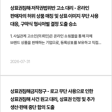
각종 사유를 들어 지급을 지연하였고, 추가 입금이나 추가
상표권침해·저작권법위반 고소 대리 - 온라인
구매를 유도하였습니다. 의뢰인들이 안내받은 내용과 달리 실제
판매자의 허위 상품 매칭 및 상표·이미지 무단 사용
상품 구매가 이루어지지 않았거나 정산이 이루어지지 않았으며,
결국 피의자는 연락을 끊고 잠적하였습니다.이에 의뢰인들은
대응, 구약식 형사처벌 결정 도출 승소
피의자가 처음부터 정상적으로 계약을 이행할 의사나 능력이
없었던 것은 아닌지 의심하게 되었고, 법무법인 민후를
1. 사실관계 고소인(의뢰인)은 온라인 쇼핑몰을 통해 자체
선임하여 사기 혐의로 형사 고소를 진행하였습니다.2. 이
브랜드 상품을 판매하는 기업으로, 등록상표를 보유하고 직접
사건의 주요 쟁점이 사건의 핵심 쟁점은 피의자가 단순히 사업
제작한 상세페이지 이미지와 콘텐츠를 활용하여 제품을 판매해
실패로 계약을 이행하지 못한 것인지, 아니면 처음부터
왔습니다. 그러나 일부 판매자들은 온라인 플랫폼의 상품 매칭
2026-07-31
정상적으로 계약을 이행할 의사나 능력이 없음에도 의뢰인들을
시스템을 악용하여 동일한 상품이 아님에도 의뢰인의 상품에
기망하여 재산상 이익을 취득한 것인지 여부였습니다.특히
반복적으로 매칭을 신청하였고, 그 결과 소비자 노출 순위와
피의자가 제시한 사업 구조와 수익 모델이 현실적으로 가능한
판매 기회에 영향을 주어 의뢰인의 영업활동에 지속적인 피해를
구조였는지, 상품 구매와 배송이 실제로 이루어졌는지, 추가
발생시켰습니다. 이러한 매칭이 반복될 때마다 의뢰인은
입금을 유도하면서도 이를 약속한 목적대로 사용하였는지 등이
플랫폼에 분리 신청을 해야 하는 부담을 지속적으로 떠안게
상표권침해금지청구 - 로고 무단 사용으로 인한
중요한 판단 대상이 되었습니다. 또한 피의자의 문자메시지,
되었습니다. 또한 피고소인은 의뢰인의 등록상표 일부를 상품명
상표권침해 사건 원고 대리, 상표권 인정 및 추가
거래 내역, 송금 기록, 현지 구매 내역 등을 종합할 때 고의적인
등에 무단으로 사용하고, 의뢰인이 직접 촬영·제작한
생산·판매 중단 합의 도출
기망행위가 인정되는지 여부가 수사의 핵심 쟁점이었습니다.3.
상세페이지 이미지와 안내 이미지를 허락 없이 그대로 활용하여