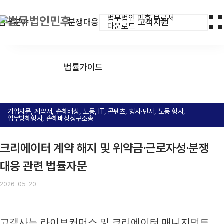
법무법인 민후 브로셔
업무분야
분쟁대응
고객지원
다운로드
법률가이드
기업자문, 계약서, 손해배상, 노동, IT, 콘텐츠, 형사·민사, 노동 형사,
업무방해형사, 손해배상청구소송
크리에이터 계약 해지 및 위약금·근로자성·분쟁
대응 관련 법률자문
2026-05-20
고객사는 라이브커머스 및 크리에이터 매니지먼트