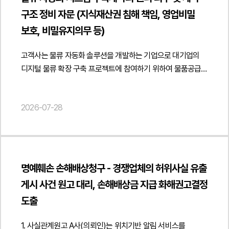
제한 범위를 검토하였습니다.아울러 특허 분야 자문업무의
계약상 리스크를 최소화하고 안정적인 공급체계를 구축할 수
"jobTitle": "Attorney at Law", "url": "
동의, DPA, DPIA, TIA 등 필요한 개인정보보호 문서를
구조 정비 자문 (지식재산권 침해 책임, 영업비밀
특성을 고려하여 일반적인 기술 자문과 계약 상대방의 핵심
있도록 실무적인 검토 의견을 제공하였습니다.법무법인 민후는
https://minwho.kr/kr/company/lawyer.php?idx=11" },
마련하는 것이 바람직합니다." } }] }
기술정보를 활용하는 자문의 법적 차이를 함께 검토하였습니다.
보호, 비밀유지의무 등)
이번 자문을 통해 고객사가 ODM 개발·독점 제조·공급계약의
"publisher": { "@type": "Organization", "name": "법무법인",
특히 동일하거나 밀접한 기술 분야에서 자문을 수행하는
권리관계와 비용 구조를 명확히 정비하고 제조기술과
"logo": { "@type": "ImageObject", "url": "
경우에도 계약상 비밀유지의무와 영업비밀보호 의무를
고객사는 물류 자동화 솔루션을 개발하는 기업으로 대기업의
영업비밀을 보호하면서 장기적인 사업 운영 과정에서 발생할 수
https://minwho.kr/images/common/logo.png" } },
위반하지 않는 범위 내에서 활동이 가능한지 여부를 분석하고
디지털 물류 확장 구축 프로젝트에 참여하기 위하여 물품공급·
있는 계약상 리스크를 사전에 관리할 수 있도록
"mainEntityOfPage": { "@type": "WebPage", "@id": "
실제 업무 수행 과정에서 이해충돌이나 영업비밀 침해 문제가
설치 계약을 체결하는 과정에서 계약서 전반에 대한 법률자문을
지원하였습니다. 또한 제품 개발부터 양산 및 독점 공급까지
https://minwho.kr/kr/business/business_case_view.php?
발생하지 않도록 실무적인 유의사항을 제시하였습니다.또한
요청하였습니다.법무법인 민후는 계약의 목적과 수행 범위,
사업 구조 전반을 고려한 계약 체계를 마련하여 안정적인 사업
idx=48119" } } { "@context": " https://schema.org",
2026-07-28
향후 경쟁사 자문을 수행하는 경우 계약 상대방과의 분쟁을
계약대금 지급 조건, 납품 및 검수 절차를 중심으로 프로젝트
추진이 가능하도록 법률자문을 제공하였습니다. { "@context":
"@type": "FAQPage", "mainEntity": [{ "@type": "Question",
예방하기 위한 대응 방안과 계약 조항의 보완 필요성도 함께
수행 과정에서 발생할 수 있는 주요 법적 쟁점을
" https://schema.org", "@type": "Article", "headline":
"name": "해외 법인에서 DLP 보안솔루션으로 수집한 로그도
검토하였습니다. 이를 통해 자문계약의 목적을 훼손하지
검토하였습니다. 특히 성능검사와 검수 완료 기준, 검수 지연 시
"ODM 계약 검토 자문 – 독점 제조·공급 및 영업비밀보호 검토",
개인정보에 해당할 수 있나요?", "acceptedAnswer": {
않으면서도 전문적인 기술 자문 활동을 안정적으로 수행할 수
법적 효과, 계약이행보증 및 하자이행보증의 적용 범위를
"description": "ODM 개발·전용 금형·독점 제조공급 계약의
"@type": "Answer", "text": "그럴 수 있습니다. IP 주소, PC
있는 계약 운영 방향과 리스크 관리 방안을 제안하였습니다.
분석하고 계약 이행 과정에서 공급자의 책임이 과도하게
권리관계 및 영업비밀보호에 관한 법률자문을
식별정보, 이메일 송수신 정보, 웹사이트 접속기록 등은 다른
명예훼손 손해배상청구 - 경쟁업체의 허위사실 유출
법무법인 민후는 이번 자문을 통해 고객사가 특허 자문계약의
확대되지 않도록 계약 조항의 보완 방향을 제시하였습니다.
진행하였습니다.", "datePublished": "2026-07-28",
정보와 결합하여 특정 직원을 식별할 수 있다면 해외
게시 사건 원고 대리, 손해배상금 지급 화해권고결정
업무범위와 비밀유지의무를 명확히 이해하고 경쟁사 자문과
아울러 프로젝트 수행 과정에서 새롭게 개발되는 프로그램과
"author": { "@type": "Person", "name": "김경환, 현수진",
개인정보보호법상 개인정보로 평가될 가능성이 있습니다." } }] }
도출
관련하여 발생할 수 있는 계약상·영업비밀 관련 리스크를
실행파일, 데이터베이스 설계서, 인터페이스 명세서, PLC
"jobTitle": "Attorney at Law", "url": "
사전에 점검할 수 있도록 법률자문을 제공하였습니다. {
프로그램, 운영매뉴얼 등 산출물의 권리 귀속을 검토하고
https://minwho.kr/kr/company/lawyer.php?idx=11" },
1. 사실관계원고 A사(의뢰인)는 위치기반 알림 서비스를
"@context": " https://schema.org", "@type": "Article",
고객사가 기존부터 보유하고 있던 원천기술과 소스코드, 기존