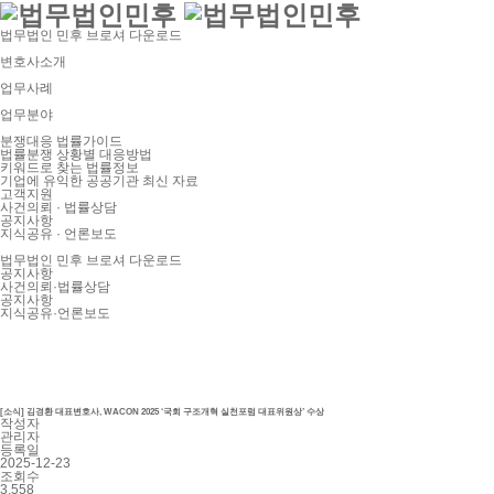
법무법인 민후 브로셔 다운로드
변호사소개
업무사례
업무분야
분쟁대응 법률가이드
법률분쟁 상황별 대응방법
키워드로 찾는 법률정보
기업에 유익한 공공기관 최신 자료
고객지원
사건의뢰 · 법률상담
공지사항
지식공유 · 언론보도
법무법인 민후 브로셔 다운로드
공지사항
사건의뢰·법률상담
공지사항
지식공유·언론보도
[소식] 김경환 대표변호사, WACON 2025 ‘국회 구조개혁 실천포럼 대표위원상’ 수상
작성자
관리자
등록일
2025-12-23
조회수
3,558