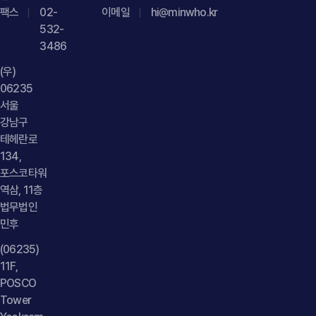
팩스
02-
이메일
hi@minwho.kr
532-
3486
(우)
06235
서울
강남구
테헤란로
134,
포스코타워
역삼, 11층
법무법인
민후
(06235)
11F,
POSCO
Tower