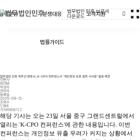
법무법인 민후 브로셔
업무분야
분쟁대응
고객지원
다운로드
법률가이드
법무법인 민후 최주선 변호사, K-CPO 컨퍼런스서 '개인정보 보호 법적 시사점' 발표 예정
언론사
테크M
작성자
관리자
등록일
2025-09-12
조회수
1,186
기사바로보기
해당 기사는 오는
23
일 서울 중구 그랜드센트럴에서
열리는
'K-CPO
컨퍼런스
'
에 관한 내용입니다
.
이번
컨퍼런스는 개인정보 유출 우려가 커지는 상황에서